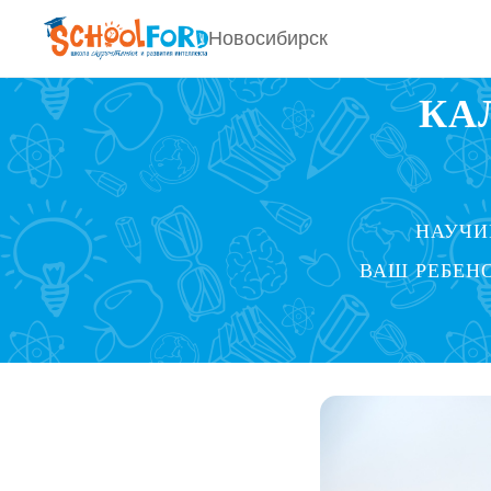
ㅤНовосибирск
КА
НАУЧИ
ВАШ РЕБЕН