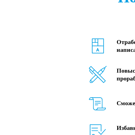
Отраб
написа
Повыси
прораб
Сможет
Избави