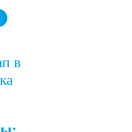
п в
ка
вы: