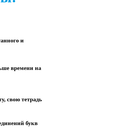
танного и
льше времени на
у, свою тетрадь
единений букв