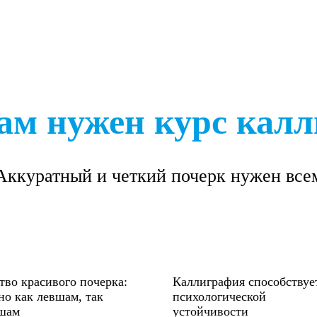
ам нужен курс кал
Аккуратный и четкий почерк нужен все
тво красивого почерка:
Каллиграфия способствуе
но как левшам, так
психологической
шам
устойчивости