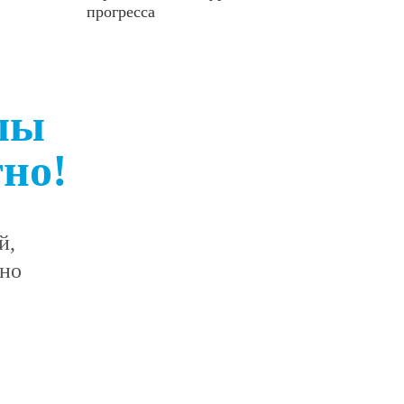
прогресса
лы
но!
й,
жно