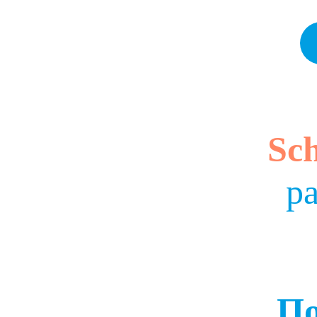
Sc
р
По