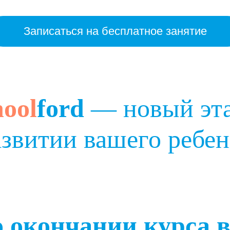
Записаться на бесплатное занятие
hool
ford
— новый эта
азвитии вашего ребен
 окончании курса 