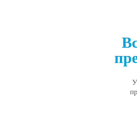
В
пр
У
пр